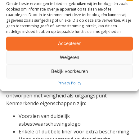
Om de beste ervaringen te bieden, gebruiken wij technologieën zoals
cookies om informatie over je apparaat op te slaan en/of te
raadplegen. Door in te stemmen met deze technologieën kunnen wij
gegevens zoals surfgedrag of unieke ID's op deze site verwerken. Als je
geen toestemming geeft of uw toestemming intrekt, kan dit een
nadelige invloed hebben op bepaalde functies en mogelijkheden.
Accepteren
EIGENSCHAPPEN VAN ASBEST
Weigeren
MINIZAKKEN
Bekijk voorkeuren
De asbest minizakken van bigbagstore.nl zijn
Privacy Policy
vervaardigd uit sterk polypropyleen (PP) en
ontworpen met veiligheid als uitgangspunt.
Kenmerkende eigenschappen zijn:
Voorzien van duidelijk
asbestwaarschuwingslogo
Enkele of dubbele liner voor extra bescherming