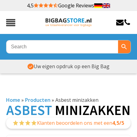
4,5
Google Reviews
Veel maten & soorten op voorraad
Home
»
Producten
»
Asbest minizakken
ASBEST
MINIZAKKEN
Klanten beoordelen ons met een
4,5/5