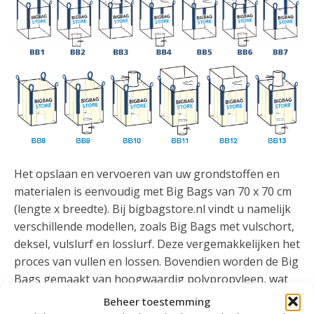
Het opslaan en vervoeren van uw grondstoffen en
materialen is eenvoudig met Big Bags van 70 x 70 cm
(lengte x breedte). Bij bigbagstore.nl vindt u namelijk
verschillende modellen, zoals Big Bags met vulschort,
deksel, vulslurf en losslurf. Deze vergemakkelijken het
proces van vullen en lossen. Bovendien worden de Big
Bags gemaakt van hoogwaardig polypropyleen, wat
ze een grote draagkracht geeft. Hierdoor zijn met uw
Beheer toestemming
Big Bags van 70 x 70 cm de mogelijkheden werkelijk