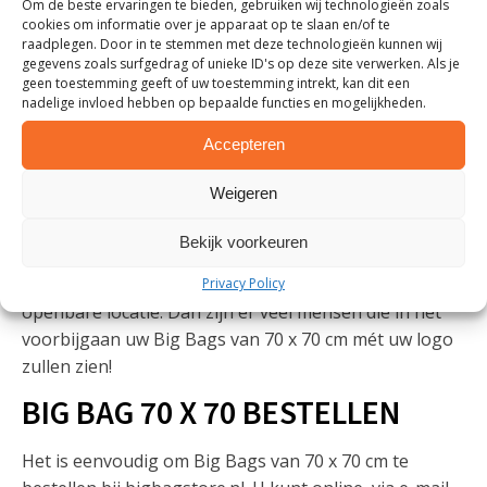
Om de beste ervaringen te bieden, gebruiken wij technologieën zoals
cookies om informatie over je apparaat op te slaan en/of te
eindeloos.
raadplegen. Door in te stemmen met deze technologieën kunnen wij
BIG BAG 70 X 70 MET LOGO
gegevens zoals surfgedrag of unieke ID's op deze site verwerken. Als je
geen toestemming geeft of uw toestemming intrekt, kan dit een
nadelige invloed hebben op bepaalde functies en mogelijkheden.
Wilt u graag Big Bags van 70 x 70 cm voorzien van uw
Accepteren
logo? Dat kan! Bij bigbagstore.nl leveren we deze
service. We kunnen uw
Big Bags bedrukken
aan één
Weigeren
of meerdere zijden in kleur, grijstinten en zwart-wit.
Door de Big Bags te voorzien van uw logo, maakt u
Bekijk voorkeuren
op een slimme manier reclame. Zeker als de Big Bags
een langere periode buiten komen te staan op een
Privacy Policy
openbare locatie. Dan zijn er veel mensen die in het
voorbijgaan uw Big Bags van 70 x 70 cm mét uw logo
zullen zien!
BIG BAG 70 X 70 BESTELLEN
Het is eenvoudig om Big Bags van 70 x 70 cm te