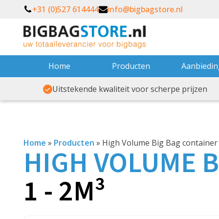
+31 (0)527 614444
info@bigbagstore.nl
Home
Producten
Aanbiedi
Uitstekende kwaliteit voor scherpe prijzen
Home
»
Producten
»
High Volume Big Bag container 
HIGH
VOLUME
B
1 - 2M³