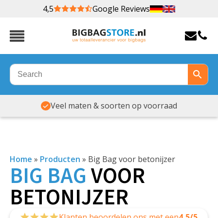
4,5
Google Reviews
Veel maten & soorten op voorraad
Home
»
Producten
»
Big Bag voor betonijzer
BIG
BAG
VOOR
BETONIJZER
Klanten beoordelen ons met een
4,5/5