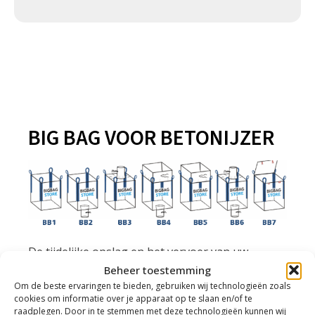
BIG BAG VOOR BETONIJZER
De tijdelijke opslag en het vervoer van uw
metalen regelt u eenvoudig met Big Bags voor
Beheer toestemming
betonijzer. Bij bigbagstore.nl hebben we diverse
Om de beste ervaringen te bieden, gebruiken wij technologieën zoals
cookies om informatie over je apparaat op te slaan en/of te
Big Bags voor uiteenlopende grondstoffen,
raadplegen. Door in te stemmen met deze technologieën kunnen wij