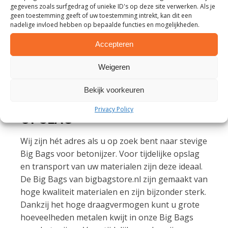
materialen en voedselwaren. U heeft bij ons de
gegevens zoals surfgedrag of unieke ID's op deze site verwerken. Als je
geen toestemming geeft of uw toestemming intrekt, kan dit een
keuze uit nieuwe en tweedehands Big Bags.
nadelige invloed hebben op bepaalde functies en mogelijkheden.
Kiest u voor nieuwe Big Bags voor betonijzer,
dan is het mogelijk om bijvoorbeeld uw logo of
Accepteren
bedrijfsnaam erop te laten drukken. Zo ziet
Weigeren
iedereen direct welke Big Bags van u zijn. Dat is
wel zo handig en duidelijk op de werkplaats!
Bekijk voorkeuren
BIG BAG VOOR BETONIJZER
Privacy Policy
OPSLAG
Wij zijn hét adres als u op zoek bent naar stevige
Big Bags voor betonijzer. Voor tijdelijke opslag
en transport van uw materialen zijn deze ideaal.
De Big Bags van bigbagstore.nl zijn gemaakt van
hoge kwaliteit materialen en zijn bijzonder sterk.
Dankzij het hoge draagvermogen kunt u grote
hoeveelheden metalen kwijt in onze Big Bags