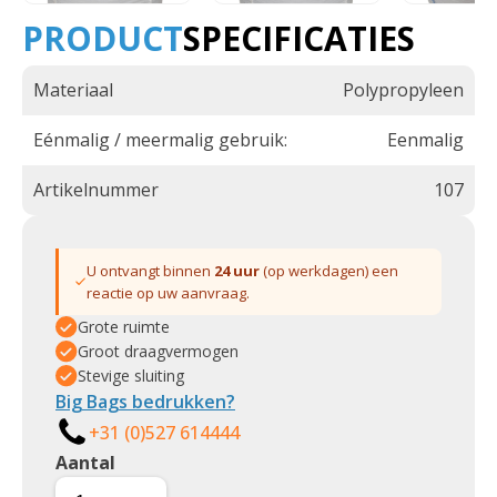
PRODUCT
SPECIFICATIES
Materiaal
Polypropyleen
Eénmalig / meermalig gebruik:
Eenmalig
Artikelnummer
107
U ontvangt binnen
24 uur
(op werkdagen) een
reactie op uw aanvraag.
Grote ruimte
Groot draagvermogen
Stevige sluiting
Big Bags bedrukken?
+31 (0)527 614444
Aantal