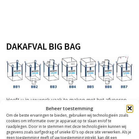
DAKAFVAL BIG BAG
Heeft u in uw werk vaak te maken met het afvoeren
van bijvoorbeeld bitumen, mastiek, dakgrind en
Beheer toestemming
composiet dakafval? Big Bags van bigbagstore.nl zijn
Om de beste ervaringen te bieden, gebruiken wij technologieën zoals
cookies om informatie over je apparaat op te slaan en/of te
dan ideaal voor u! Onze Big Bags zijn gemaakt van
raadplegen. Door in te stemmen met deze technologieën kunnen wij
hoogwaardige materialen. Dankzij de stevigheid en
gegevens zoals surfgedrag of unieke ID's op deze site verwerken. Als je
geen toestemming geeft of uw toestemming intrekt, kan dit een
het hoge draagvermogen kunt u veel materiaal kwijt