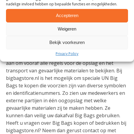
nadelige invloed hebben op bepaalde functies en mogelijkheden.
in uw dakafval Big Bags. U bestelt uw gewenste Big
Bags eenvoudig bij bigbagstore.nl. Vraag online een
Accepteren
offerte aan of neem telefonisch contact met ons op!
Weigeren
DAKAFVAL BIG BAG GEBRUIKEN
Bekijk voorkeuren
Wilt u dakafval Big Bags gebruiken voor het afvoeren
Privacy Policy
van teer- of asbesthoudend materiaal? Dan raden wij
aan om vooraf alle regels voor de opslag en het
transport van gevaarlijke materialen te bekijken. Bij
bigbagstore.nl is het mogelijk om speciale UN Big
Bags te kopen die voorzien zijn van diverse symbolen
en identificatienummers. Zo zien uw medewerkers en
externe partijen in één oogopslag met welke
gevaarlijke materialen zij te maken hebben. Ze
kunnen dan veilig uw dakafval Big Bags gebruiken.
Heeft u vragen over Big Bags kopen of bedrukken bij
bigbagstore.nl? Neem dan gerust contact op met