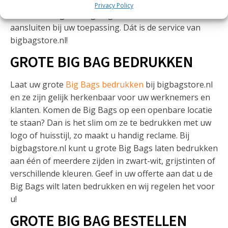
vragen kunt u bij ons terecht, bijvoorbeeld als u wilt
Privacy Policy
weten welke grote Big Bag maten het beste
aansluiten bij uw toepassing. Dát is de service van
bigbagstore.nl!
GROTE BIG BAG BEDRUKKEN
Laat uw grote
Big Bags bedrukken
bij bigbagstore.nl
en ze zijn gelijk herkenbaar voor uw werknemers en
klanten. Komen de Big Bags op een openbare locatie
te staan? Dan is het slim om ze te bedrukken met uw
logo of huisstijl, zo maakt u handig reclame. Bij
bigbagstore.nl kunt u grote Big Bags laten bedrukken
aan één of meerdere zijden in zwart-wit, grijstinten of
verschillende kleuren. Geef in uw offerte aan dat u de
Big Bags wilt laten bedrukken en wij regelen het voor
u!
GROTE BIG BAG BESTELLEN