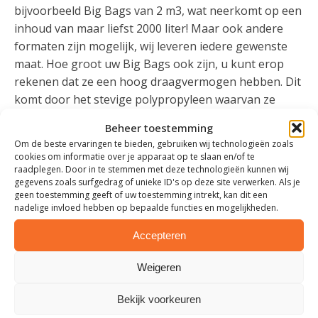
bijvoorbeeld Big Bags van 2 m3, wat neerkomt op een
inhoud van maar liefst 2000 liter! Maar ook andere
formaten zijn mogelijk, wij leveren iedere gewenste
maat. Hoe groot uw Big Bags ook zijn, u kunt erop
rekenen dat ze een hoog draagvermogen hebben. Dit
komt door het stevige polypropyleen waarvan ze
worden gemaakt. Vraag online uw offerte aan als u
Beheer toestemming
grote Big Bags wilt bestellen.
Om de beste ervaringen te bieden, gebruiken wij technologieën zoals
GROTE BIG BAG MATEN
cookies om informatie over je apparaat op te slaan en/of te
raadplegen. Door in te stemmen met deze technologieën kunnen wij
gegevens zoals surfgedrag of unieke ID's op deze site verwerken. Als je
Zoals hierboven al genoemd is werkelijk alles mogelijk
geen toestemming geeft of uw toestemming intrekt, kan dit een
nadelige invloed hebben op bepaalde functies en mogelijkheden.
bij bigbagstore.nl, van kleine tot grote Big Bag maten.
We hebben standaard
Big Bags met
Accepteren
1m3
en
2m3
inhoud, maar ook
Big Bags XL
en
XXL
.
Vraagt u zich af of het formaat dat u zoekt bij ons
Weigeren
beschikbaar is? Neem dan gerust contact op met onze
Bekijk voorkeuren
medewerkers voor meer informatie. Ook met andere