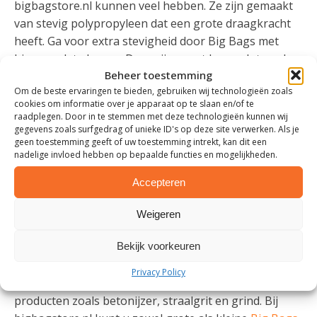
bigbagstore.nl kunnen veel hebben. Ze zijn gemaakt
van stevig polypropyleen dat een grote draagkracht
heeft. Ga voor extra stevigheid door Big Bags met
binnenzak te kopen. Deze zijn naast heavy duty ook
Beheer toestemming
geschikt voor poeders en fijnmazige stoffen, omdat de
Om de beste ervaringen te bieden, gebruiken wij technologieën zoals
Big Bags stofdicht zijn. U bestelt uw heavy duty Big
cookies om informatie over je apparaat op te slaan en/of te
Bags bij bigbagstore.nl door een offerte aan te
raadplegen. Door in te stemmen met deze technologieën kunnen wij
vragen. U profiteert bij ons van een scherpe prijs en
gegevens zoals surfgedrag of unieke ID's op deze site verwerken. Als je
geen toestemming geeft of uw toestemming intrekt, kan dit een
een snelle levering!
nadelige invloed hebben op bepaalde functies en mogelijkheden.
HEAVY DUTY BIG BAG
Accepteren
TOEPASSINGEN
Weigeren
Ze kunnen tot wel 1500 kg dragen, onze heavy duty
Bekijk voorkeuren
Big Bags. Hierdoor zijn de toepassingen eindeloos. U
kunt er de standaard materialen en grondstoffen mee
Privacy Policy
vervoeren, zoals granulaten, maar ook zwaardere
producten zoals betonijzer, straalgrit en grind. Bij