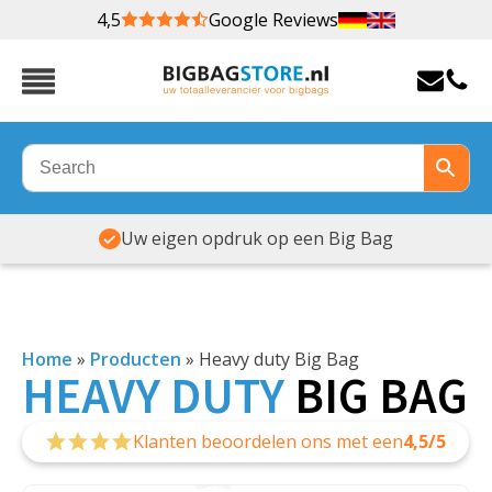
4,5
Google Reviews
Veel maten & soorten op voorraad
Home
»
Producten
»
Heavy duty Big Bag
HEAVY
DUTY
BIG BAG
Klanten beoordelen ons met een
4,5/5