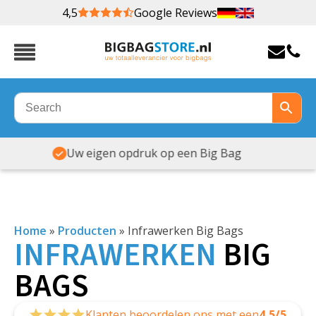
4,5
Google Reviews
Veel maten & soorten op voorraad
Home
»
Producten
»
Infrawerken Big Bags
INFRAWERKEN
BIG
BAGS
Klanten beoordelen ons met een
4,5/5