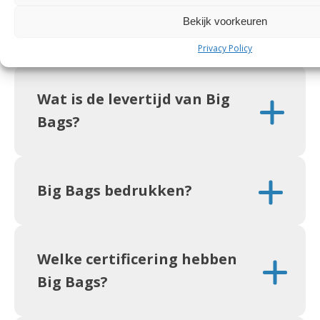
bulkgoederen. Per groep gelden specifieke
Bekijk voorkeuren
eisen en certificeringen.
Privacy Policy
Wat is de levertijd van Big
Bags?
Big Bags bedrukken?
Welke certificering hebben
Big Bags?