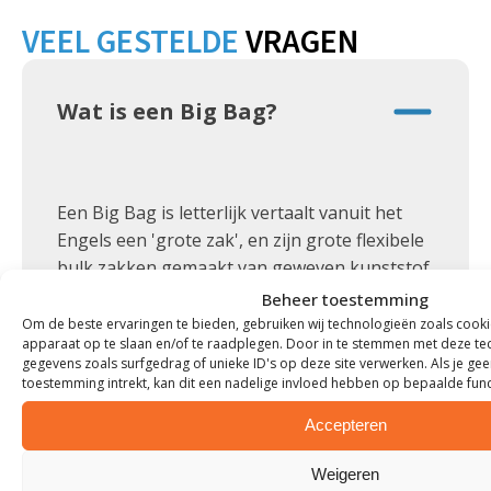
VEEL GESTELDE
VRAGEN
Wat is een Big Bag?
Een Big Bag is letterlijk vertaalt vanuit het
Engels een 'grote zak', en zijn grote flexibele
bulk zakken gemaakt van geweven kunststof
(polypropyleen) die met name ingezet
Beheer toestemming
worden voor opslag en vervoer van
Om de beste ervaringen te bieden, gebruiken wij technologieën zoals cooki
apparaat op te slaan en/of te raadplegen. Door in te stemmen met deze te
verschillende materialen en goederen. De
gegevens zoals surfgedrag of unieke ID's op deze site verwerken. Als je ge
meest gebruikte afmeting van een standaard
toestemming intrekt, kan dit een nadelige invloed hebben op bepaalde fun
Big Bag is 90 x 90 x 110 cm, ook wel kuubzak
Accepteren
genoemd. Big Bags kunnen zowel ingezet
worden voor grind, zand chemicaliën,
Weigeren
voedingsmiddelen, asbest en overige