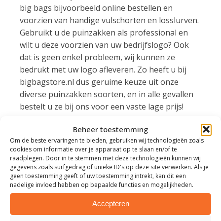
big bags bijvoorbeeld online bestellen en
voorzien van handige vulschorten en losslurven.
Gebruikt u de puinzakken als professional en
wilt u deze voorzien van uw bedrijfslogo? Ook
dat is geen enkel probleem, wij kunnen ze
bedrukt met uw logo afleveren. Zo heeft u bij
bigbagstore.nl dus geruime keuze uit onze
diverse puinzakken soorten, en in alle gevallen
bestelt u ze bij ons voor een vaste lage prijs!
PUINZAKKEN VOOR ASBEST
Beheer toestemming
Om de beste ervaringen te bieden, gebruiken wij technologieën zoals
Met onze
puinzakken voor asbest
bent u
cookies om informatie over je apparaat op te slaan en/of te
raadplegen. Door in te stemmen met deze technologieën kunnen wij
verzekerd van de meest betrouwbare oplossing
gegevens zoals surfgedrag of unieke ID's op deze site verwerken. Als je
voor het opslaan en transporteren van deze
geen toestemming geeft of uw toestemming intrekt, kan dit een
nadelige invloed hebben op bepaalde functies en mogelijkheden.
gevaarlijke stof. Asbestdeeltjes die ingeademd
worden, kunnen namelijk leiden tot een veelvoud
Accepteren
aan dodelijke kankersoorten. Het is dus van het