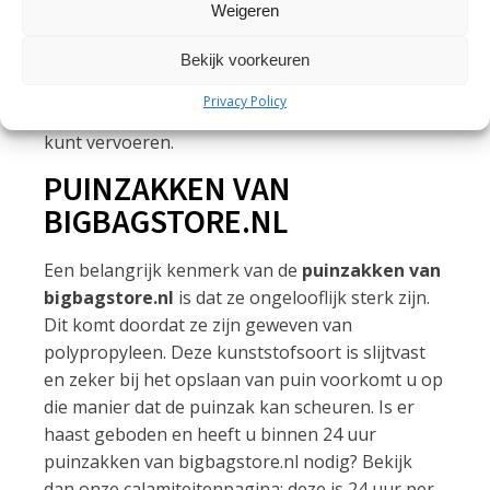
grootste belang dat u producten met asbest
Weigeren
veilig vervoert in speciale
asbestzakken
! In het
assortiment van bigbagstore.nl vindt u deze
Bekijk voorkeuren
puinzakken voor asbest in verschillende
Privacy Policy
varianten, zodat u ook grotere asbestplaten
kunt vervoeren.
PUINZAKKEN VAN
BIGBAGSTORE.NL
Een belangrijk kenmerk van de
puinzakken van
bigbagstore.nl
is dat ze ongelooflijk sterk zijn.
Dit komt doordat ze zijn geweven van
polypropyleen. Deze kunststofsoort is slijtvast
en zeker bij het opslaan van puin voorkomt u op
die manier dat de puinzak kan scheuren. Is er
haast geboden en heeft u binnen 24 uur
puinzakken van bigbagstore.nl nodig? Bekijk
dan onze calamiteitenpagina: deze is 24 uur per