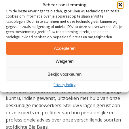
producten zoals bloem, kruiden en verschillende
Beheer toestemming
soorten meel. Deze voedsel- en kruidenwaren kunt u
Om de beste ervaringen te bieden, gebruiken wij technologieën zoals
veilig opslaan en eenvoudig vervoeren door
cookies om informatie over je apparaat op te slaan en/of te
raadplegen. Door in te stemmen met deze technologieën kunnen wij
stofdichte Big Bags te gebruiken. Zo weet u zeker dat
gegevens zoals surfgedrag of unieke ID's op deze site verwerken. Als je
uw producten beschermd zijn tegen vocht.
geen toestemming geeft of uw toestemming intrekt, kan dit een
nadelige invloed hebben op bepaalde functies en mogelijkheden.
SOORTEN STOFDICHTE BIG BAG
Accepteren
U vindt bij bigbagstore.nl Big Bags in verschillende
Weigeren
maten en soorten. De stofdichte Big Bags zijn volledig
op uw wensen aan te passen. Zo kunt u bijvoorbeeld
Bekijk voorkeuren
zelf het type hijslussen bepalen. Daarnaast heeft u bij
ons de keuze uit Big Bags met en zonder vulschort
Privacy Policy
en/of liner (plastic binnenzak). De stofdichte Big Bags
kunt u, indien gewenst, uitzoeken met hulp van onze
deskundige medewerkers. Stel uw vragen gerust aan
onze experts en profiteer van hun persoonlijke en
professionele advies over onze verschillende soorten
stofdichte Big Bags.