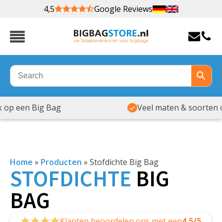
4,5
Google Reviews
Veel maten & soorten op voorraad
Home
»
Producten
»
Stofdichte Big Bag
STOFDICHTE
BIG
BAG
Klanten beoordelen ons met een
4,5/5