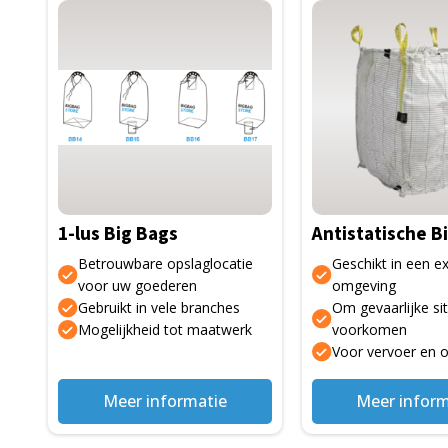
Dit
Dit
product
product
heeft
heeft
meerdere
meerdere
variaties.
variaties.
Deze
Deze
optie
optie
kan
kan
gekozen
gekozen
1-lus Big Bags
Antistatische B
worden
worden
op
op
Betrouwbare opslaglocatie
Geschikt in een e
de
de
voor uw goederen
omgeving
Gebruikt in vele branches
Om gevaarlijke sit
productpagina
productpagina
Mogelijkheid tot maatwerk
voorkomen
Voor vervoer en 
Meer informatie
Meer inform