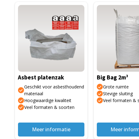
Dit
product
heeft
meerdere
variaties.
Deze
optie
kan
gekozen
Asbest platenzak
Big Bag 2m³
worden
op
Geschikt voor asbesthoudend
Grote ruimte
de
materiaal
Stevige sluiting
Hoogwaardige kwaliteit
Veel formaten & 
productpagina
Veel formaten & soorten
Meer informatie
Meer inform