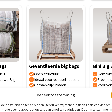
Dit
Dit
product
product
heeft
heeft
meerdere
meerdere
variaties.
variaties.
Deze
Deze
optie
optie
kan
kan
gekozen
gekozen
ags
Geventileerde big bags
Mini Big
worden
worden
op
op
ieu
Open structuur
Gemakkel
de
de
ieuwe Big
Ideaal voor voedselindustrie
Stevige s
Gemakkelijk inladen
Voor ver
productpagina
productpa
t in de
Beheer toestemming
de beste ervaringen te bieden, gebruiken wij technologieën zoals cookies om
atie
Meer informatie
Mee
ormatie over je apparaat op te slaan en/of te raadplegen. Door in te stemmen 