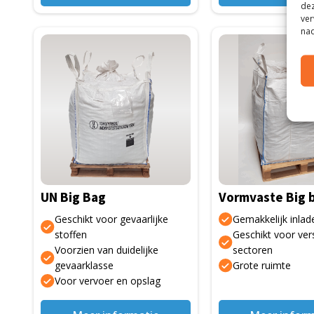
dez
ver
nad
Dit
Dit
product
product
heeft
heeft
meerdere
meerdere
variaties.
variaties.
Deze
Deze
optie
optie
kan
kan
gekozen
gekozen
UN Big Bag
Vormvaste Big 
worden
worden
op
op
Geschikt voor gevaarlijke
Gemakkelijk inlad
de
de
stoffen
Geschikt voor ver
Voorzien van duidelijke
sectoren
productpagina
productpagina
gevaarklasse
Grote ruimte
Voor vervoer en opslag