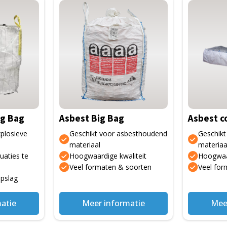
Dit
product
heeft
meerdere
variaties.
Deze
optie
kan
gekozen
ig Bag
Asbest Big Bag
Asbest c
worden
op
xplosieve
Geschikt voor asbesthoudend
Geschikt
de
materiaal
materiaa
uaties te
Hoogwaardige kwaliteit
Hoogwaar
productpagina
Veel formaten & soorten
Veel for
opslag
atie
Meer informatie
Mee