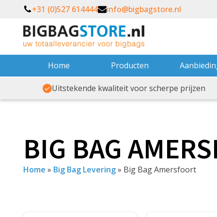
+31 (0)527 614444
info@bigbagstore.nl
Home
Producten
Aanbiedi
Uitstekende kwaliteit voor scherpe prijzen
BIG BAG AMER
Home
»
Big Bag Levering
»
Big Bag Amersfoort