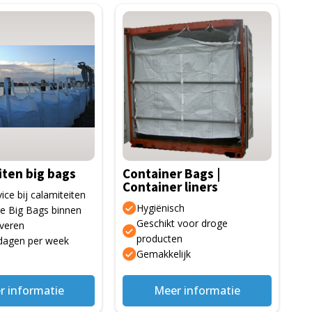
iten big bags
Container Bags |
Container liners
ice bij calamiteiten
Hygiënisch
e Big Bags binnen
Geschikt voor droge
everen
gina
producten
dagen per week
Gemakkelijk
r informatie
Meer informatie