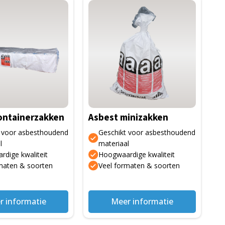
ontainerzakken
Asbest minizakken
 voor asbesthoudend
Geschikt voor asbesthoudend
l
materiaal
dige kwaliteit
Hoogwaardige kwaliteit
maten & soorten
Veel formaten & soorten
r informatie
Meer informatie