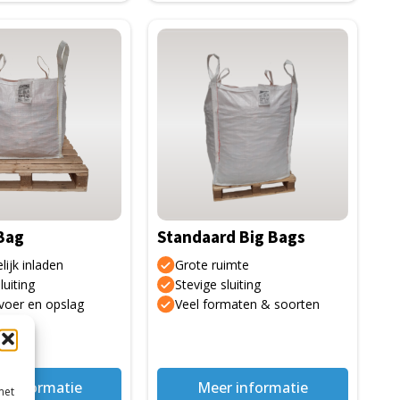
Dit
product
heeft
meerdere
variaties.
Deze
optie
kan
gekozen
 Bag
Standaard Big Bags
worden
op
ijk inladen
Grote ruimte
de
luiting
Stevige sluiting
voer en opslag
Veel formaten & soorten
gina
productpagina
r informatie
Meer informatie
met