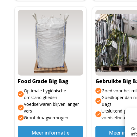
Dit
product
heeft
meerdere
variaties.
Deze
optie
kan
gekozen
Food Grade Big Bag
Gebruikte Big B
worden
op
Optimale hygiënische
Goed voor het mil
de
omstandigheden
Goedkoper dan n
Voedselwaren blijven langer
Bags
productpagina
vers
Uitsluitend gebruik
Groot draagvermogen
voedselindustrie
Om 
Meer informatie
Meer inform
inf