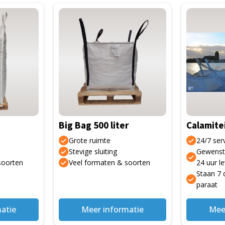
Dit
Dit
product
product
heeft
heeft
meerdere
meerdere
variaties.
variaties.
Deze
Deze
optie
optie
kan
kan
gekozen
gekozen
Big Bag 500 liter
Calamite
worden
worden
op
op
Grote ruimte
24/7 serv
de
de
Stevige sluiting
Gewenst
soorten
Veel formaten & soorten
24 uur l
productpagina
productpa
Staan 7 
paraat
atie
Meer informatie
Mee