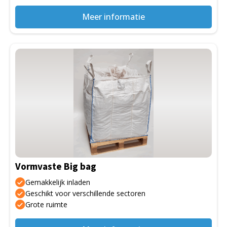
Meer informatie
Dit
product
heeft
meerdere
variaties.
Deze
optie
kan
gekozen
Vormvaste Big bag
worden
op
Gemakkelijk inladen
de
Geschikt voor verschillende sectoren
Grote ruimte
productpagina