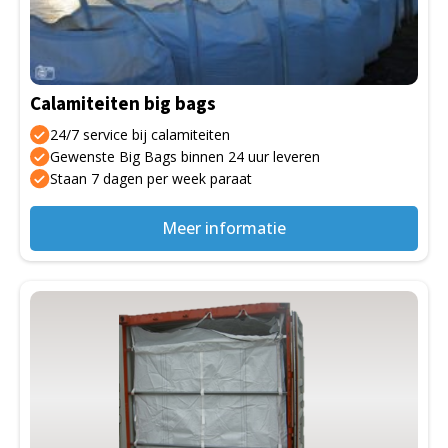
Deze
optie
kan
gekozen
Calamiteiten big bags
worden
op
24/7 service bij calamiteiten
de
Gewenste Big Bags binnen 24 uur leveren
Staan 7 dagen per week paraat
productpagina
Meer informatie