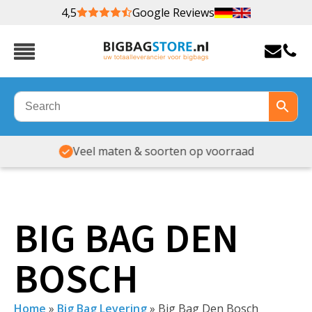
4,5
Google Reviews
Veel maten & soorten op voorraad
BIG BAG DEN
BOSCH
Home
»
Big Bag Levering
»
Big Bag Den Bosch