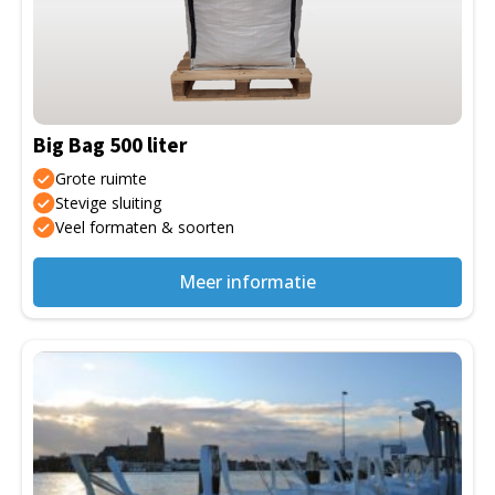
variaties.
Deze
optie
kan
gekozen
Big Bag 500 liter
worden
op
Grote ruimte
de
Stevige sluiting
Veel formaten & soorten
productpagina
Meer informatie
Dit
product
heeft
meerdere
variaties.