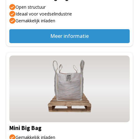
op
Open structuur
de
Ideaal voor voedselindustrie
Gemakkelijk inladen
productpagina
Meer informatie
Dit
product
heeft
meerdere
variaties.
Deze
optie
kan
gekozen
Mini Big Bag
worden
op
Gemakkelijk inladen