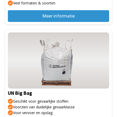
Veel formaten & soorten
productpagina
Meer informatie
Dit
product
heeft
meerdere
variaties.
Deze
optie
kan
gekozen
UN Big Bag
worden
op
Geschikt voor gevaarlijke stoffen
de
Voorzien van duidelijke gevaarklasse
Voor vervoer en opslag
productpagina