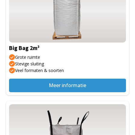
meerdere
variaties.
Deze
optie
kan
gekozen
Big Bag 2m³
worden
op
Grote ruimte
de
Stevige sluiting
Veel formaten & soorten
productpagina
Meer informatie
Dit
product
heeft
meerdere