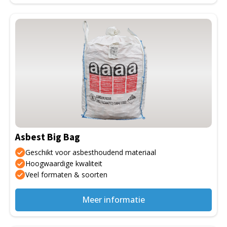
Dit
product
heeft
meerdere
variaties.
Deze
optie
kan
gekozen
Asbest Big Bag
worden
op
Geschikt voor asbesthoudend materiaal
de
Hoogwaardige kwaliteit
Veel formaten & soorten
productpagina
Meer informatie