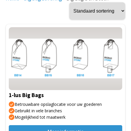
Dit
product
heeft
meerdere
variaties.
Deze
optie
kan
gekozen
1-lus Big Bags
worden
op
Betrouwbare opslaglocatie voor uw goederen
de
Gebruikt in vele branches
Mogelijkheid tot maatwerk
productpagina