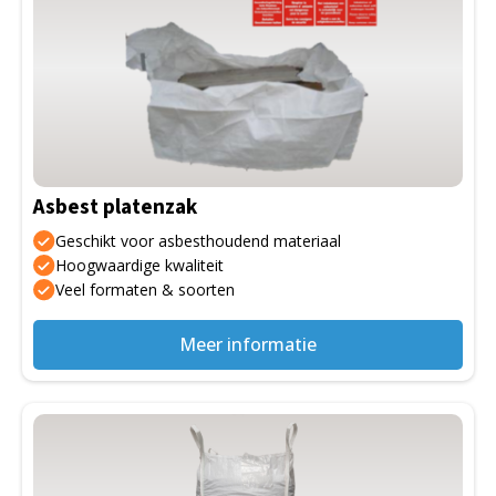
Asbest platenzak
Geschikt voor asbesthoudend materiaal
Hoogwaardige kwaliteit
Veel formaten & soorten
Meer informatie
Dit
product
heeft