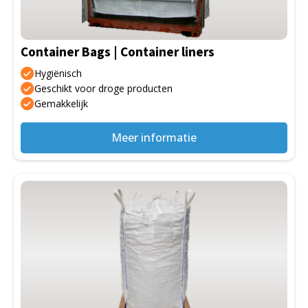
Container Bags | Container liners
Hygiënisch
Geschikt voor droge producten
Gemakkelijk
Meer informatie
Dit
product
heeft
meerdere
variaties.
Deze
optie