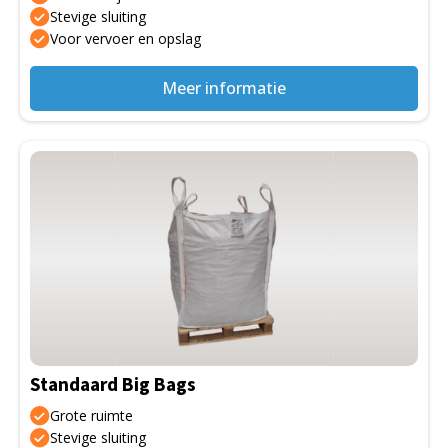
de
Stevige sluiting
Voor vervoer en opslag
productpagina
Meer informatie
Dit
product
heeft
meerdere
variaties.
Deze
optie
kan
gekozen
Standaard Big Bags
worden
op
Grote ruimte
de
Stevige sluiting