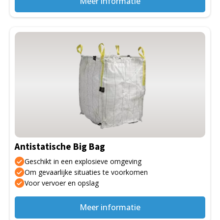
Meer informatie
Dit
product
heeft
meerdere
variaties.
Deze
optie
kan
gekozen
Antistatische Big Bag
worden
op
Geschikt in een explosieve omgeving
de
Om gevaarlijke situaties te voorkomen
Voor vervoer en opslag
productpagina
Meer informatie