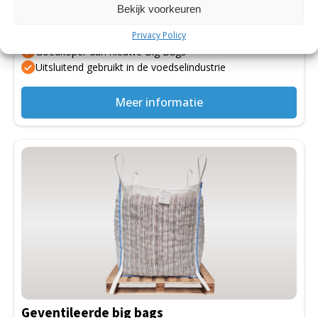
Bekijk voorkeuren
Gebruikte Big Bags
Privacy Policy
Goed voor het milieu
Goedkoper dan nieuwe Big Bags
Uitsluitend gebruikt in de voedselindustrie
Meer informatie
Dit
product
heeft
meerdere
variaties.
Deze
optie
kan
gekozen
Geventileerde big bags
worden