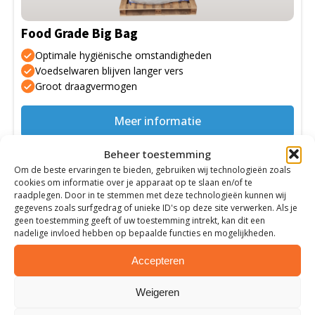
kan
gekozen
Food Grade Big Bag
worden
op
Optimale hygiënische omstandigheden
de
Voedselwaren blijven langer vers
Groot draagvermogen
productpagina
Meer informatie
Beheer toestemming
Om de beste ervaringen te bieden, gebruiken wij technologieën zoals
cookies om informatie over je apparaat op te slaan en/of te
raadplegen. Door in te stemmen met deze technologieën kunnen wij
gegevens zoals surfgedrag of unieke ID's op deze site verwerken. Als je
geen toestemming geeft of uw toestemming intrekt, kan dit een
nadelige invloed hebben op bepaalde functies en mogelijkheden.
Accepteren
Weigeren