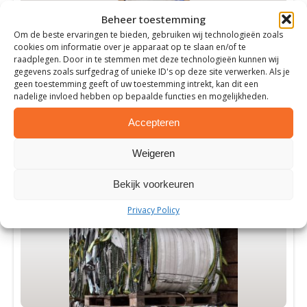
kan
gekozen
Beheer toestemming
Food Grade Big Bag
worden
Om de beste ervaringen te bieden, gebruiken wij technologieën zoals
cookies om informatie over je apparaat op te slaan en/of te
op
Optimale hygiënische omstandigheden
raadplegen. Door in te stemmen met deze technologieën kunnen wij
de
Voedselwaren blijven langer vers
gegevens zoals surfgedrag of unieke ID's op deze site verwerken. Als je
Groot draagvermogen
geen toestemming geeft of uw toestemming intrekt, kan dit een
productpagina
nadelige invloed hebben op bepaalde functies en mogelijkheden.
Meer informatie
Accepteren
Weigeren
Bekijk voorkeuren
Privacy Policy