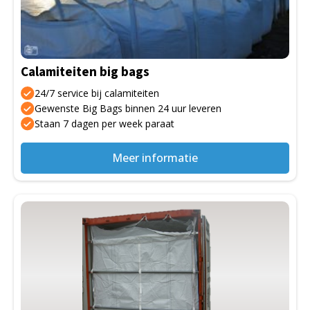
Deze
optie
kan
gekozen
Calamiteiten big bags
worden
op
24/7 service bij calamiteiten
de
Gewenste Big Bags binnen 24 uur leveren
Staan 7 dagen per week paraat
productpagina
Meer informatie