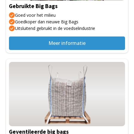
Gebruikte Big Bags
Goed voor het milieu
Goedkoper dan nieuwe Big Bags
Uitsluitend gebruikt in de voedselindustrie
Meer informatie
Dit
product
heeft
meerdere
variaties.
Deze
optie
kan
gekozen
Geventileerde big bags
worden