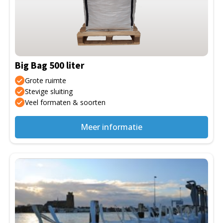
variaties.
Deze
optie
kan
gekozen
Big Bag 500 liter
worden
op
Grote ruimte
de
Stevige sluiting
Veel formaten & soorten
productpagina
Meer informatie
Dit
product
heeft
meerdere
variaties.