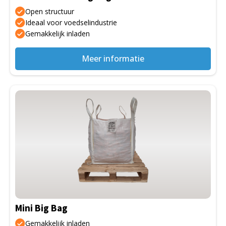
op
Open structuur
de
Ideaal voor voedselindustrie
Gemakkelijk inladen
productpagina
Meer informatie
Dit
product
heeft
meerdere
variaties.
Deze
optie
kan
gekozen
Mini Big Bag
worden
op
Gemakkelijk inladen