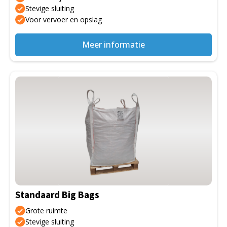
de
Stevige sluiting
Voor vervoer en opslag
productpagina
Meer informatie
Dit
product
heeft
meerdere
variaties.
Deze
optie
kan
gekozen
Standaard Big Bags
worden
op
Grote ruimte
de
Stevige sluiting