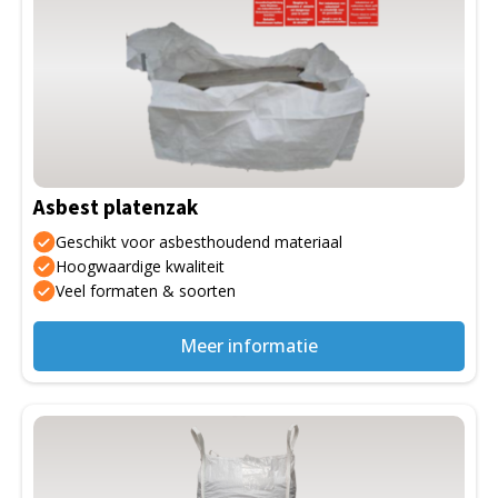
Asbest platenzak
Geschikt voor asbesthoudend materiaal
Hoogwaardige kwaliteit
Veel formaten & soorten
Meer informatie
Dit
product
heeft