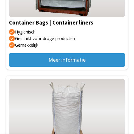
Container Bags | Container liners
Hygiënisch
Geschikt voor droge producten
Gemakkelijk
Meer informatie
Dit
product
heeft
meerdere
variaties.
Deze
optie