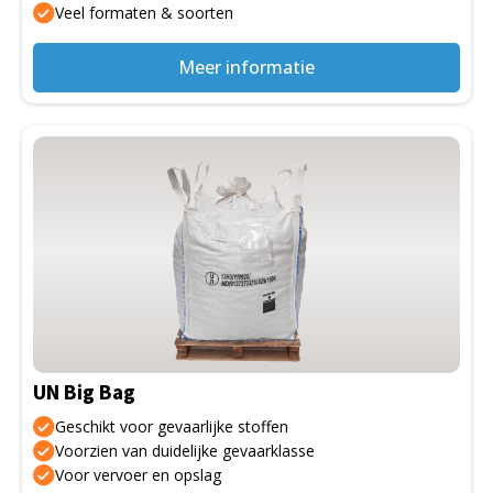
Veel formaten & soorten
productpagina
Meer informatie
Dit
product
heeft
meerdere
variaties.
Deze
optie
kan
gekozen
UN Big Bag
worden
op
Geschikt voor gevaarlijke stoffen
de
Voorzien van duidelijke gevaarklasse
Voor vervoer en opslag
productpagina