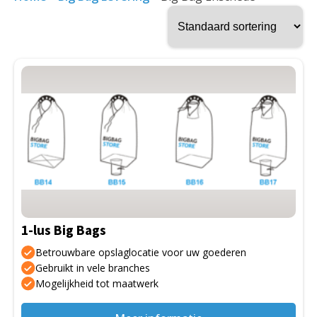
Dit
product
heeft
meerdere
variaties.
Deze
optie
kan
gekozen
1-lus Big Bags
worden
op
Betrouwbare opslaglocatie voor uw goederen
de
Gebruikt in vele branches
Mogelijkheid tot maatwerk
productpagina