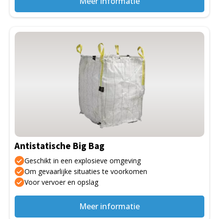
Meer informatie
Dit
product
heeft
meerdere
variaties.
Deze
optie
kan
gekozen
Antistatische Big Bag
worden
op
Geschikt in een explosieve omgeving
de
Om gevaarlijke situaties te voorkomen
Voor vervoer en opslag
productpagina
Meer informatie