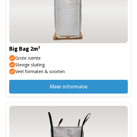
meerdere
variaties.
Deze
optie
kan
gekozen
Big Bag 2m³
worden
op
Grote ruimte
de
Stevige sluiting
Veel formaten & soorten
productpagina
Meer informatie
Dit
product
heeft
meerdere