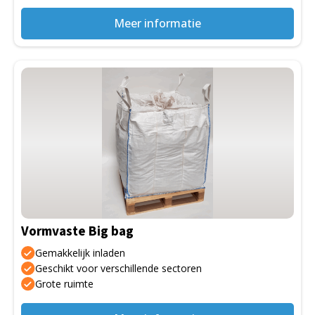
Meer informatie
Dit
product
heeft
meerdere
variaties.
Deze
optie
kan
gekozen
Vormvaste Big bag
worden
op
Gemakkelijk inladen
de
Geschikt voor verschillende sectoren
Grote ruimte
productpagina