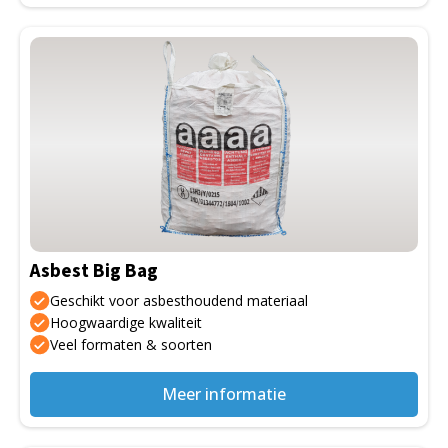
Dit
product
heeft
meerdere
variaties.
Deze
optie
kan
gekozen
Asbest Big Bag
worden
op
Geschikt voor asbesthoudend materiaal
de
Hoogwaardige kwaliteit
Veel formaten & soorten
productpagina
Meer informatie