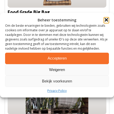
kan
gekozen
Food Grade Big Bag
worden
op
Beheer toestemming
Optimale hygiënische omstandigheden
de
Voedselwaren blijven langer vers
Om de beste ervaringen te bieden, gebruiken wij technologieën zoals
cookies om informatie over je apparaat op te slaan en/of te
Groot draagvermogen
productpagina
raadplegen. Door in te stemmen met deze technologieën kunnen wij
gegevens zoals surfgedrag of unieke ID's op deze site verwerken. Als je
Meer informatie
geen toestemming geeft of uw toestemming intrekt, kan dit een
nadelige invloed hebben op bepaalde functies en mogelijkheden.
Accepteren
Weigeren
Bekijk voorkeuren
Privacy Policy