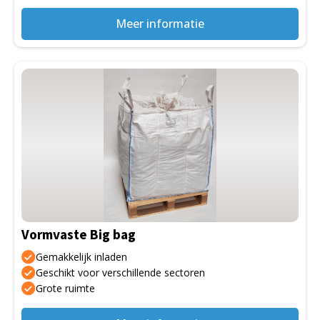
Meer informatie
Dit
product
heeft
meerdere
variaties.
Deze
optie
kan
gekozen
Vormvaste Big bag
worden
op
Gemakkelijk inladen
de
Geschikt voor verschillende sectoren
Grote ruimte
productpagina