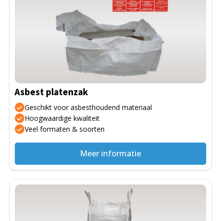
Asbest platenzak
Geschikt voor asbesthoudend materiaal
Hoogwaardige kwaliteit
Veel formaten & soorten
Meer informatie
Dit
product
heeft