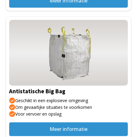
Meer informatie
Dit
product
heeft
meerdere
variaties.
Deze
optie
kan
gekozen
Antistatische Big Bag
worden
op
Geschikt in een explosieve omgeving
de
Om gevaarlijke situaties te voorkomen
Voor vervoer en opslag
productpagina
Meer informatie