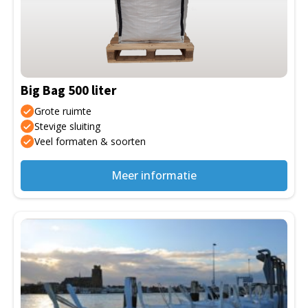
variaties.
Deze
optie
kan
gekozen
Big Bag 500 liter
worden
op
Grote ruimte
de
Stevige sluiting
Veel formaten & soorten
productpagina
Meer informatie
Dit
product
heeft
meerdere
variaties.