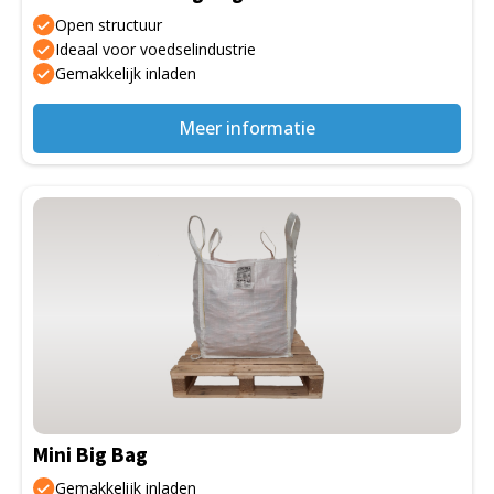
op
Open structuur
de
Ideaal voor voedselindustrie
Gemakkelijk inladen
productpagina
Meer informatie
Dit
product
heeft
meerdere
variaties.
Deze
optie
kan
gekozen
Mini Big Bag
worden
op
Gemakkelijk inladen