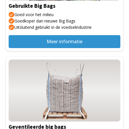
Gebruikte Big Bags
Goed voor het milieu
Goedkoper dan nieuwe Big Bags
Uitsluitend gebruikt in de voedselindustrie
Meer informatie
Dit
product
heeft
meerdere
variaties.
Deze
optie
kan
gekozen
Geventileerde big bags
worden