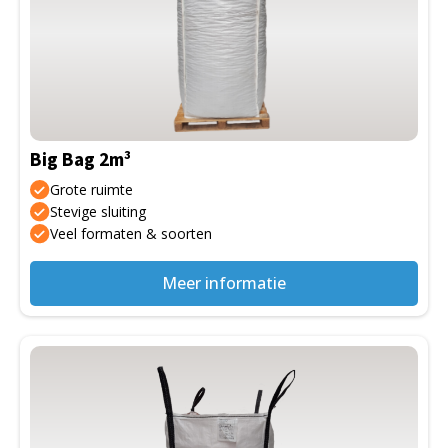
meerdere
variaties.
Deze
optie
kan
gekozen
Big Bag 2m³
worden
op
Grote ruimte
de
Stevige sluiting
Veel formaten & soorten
productpagina
Meer informatie
Dit
product
heeft
meerdere