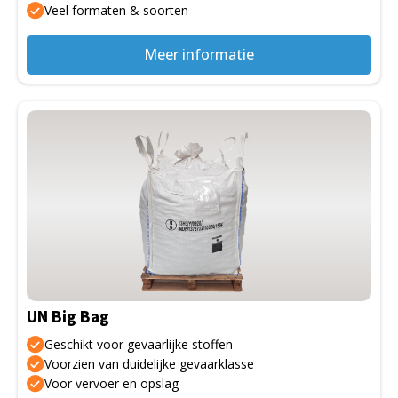
Veel formaten & soorten
productpagina
Meer informatie
Dit
product
heeft
meerdere
variaties.
Deze
optie
kan
gekozen
UN Big Bag
worden
op
Geschikt voor gevaarlijke stoffen
de
Voorzien van duidelijke gevaarklasse
Voor vervoer en opslag
productpagina