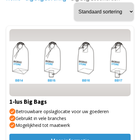
Dit
product
heeft
meerdere
variaties.
Deze
optie
kan
gekozen
1-lus Big Bags
worden
op
Betrouwbare opslaglocatie voor uw goederen
de
Gebruikt in vele branches
Mogelijkheid tot maatwerk
productpagina