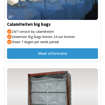
Deze
optie
kan
gekozen
Calamiteiten big bags
worden
op
24/7 service bij calamiteiten
de
Gewenste Big Bags binnen 24 uur leveren
Staan 7 dagen per week paraat
productpagina
Meer informatie