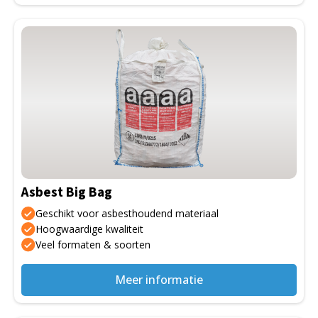
Dit
product
heeft
meerdere
variaties.
Deze
optie
kan
gekozen
Asbest Big Bag
worden
op
Geschikt voor asbesthoudend materiaal
de
Hoogwaardige kwaliteit
Veel formaten & soorten
productpagina
Meer informatie