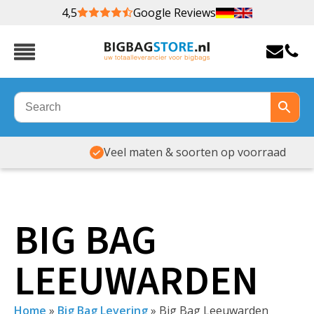
4,5
Google Reviews
Veel maten & soorten op voorraad
BIG BAG
LEEUWARDEN
Home
»
Big Bag Levering
»
Big Bag Leeuwarden