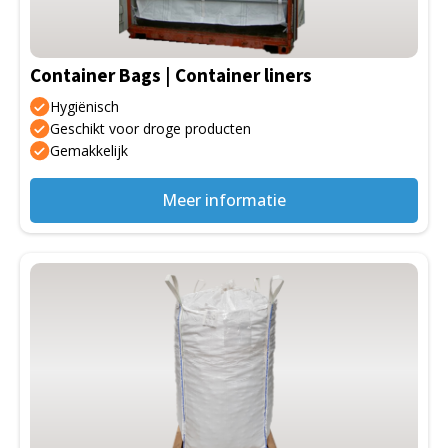
Container Bags | Container liners
Hygiënisch
Geschikt voor droge producten
Gemakkelijk
Meer informatie
Dit
product
heeft
meerdere
variaties.
Deze
optie