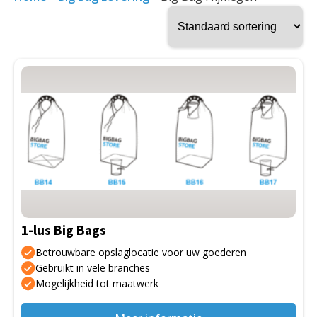
Dit
product
heeft
meerdere
variaties.
Deze
optie
kan
gekozen
1-lus Big Bags
worden
op
Betrouwbare opslaglocatie voor uw goederen
de
Gebruikt in vele branches
Mogelijkheid tot maatwerk
productpagina