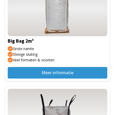
meerdere
variaties.
Deze
optie
kan
gekozen
Big Bag 2m³
worden
op
Grote ruimte
de
Stevige sluiting
Veel formaten & soorten
productpagina
Meer informatie
Dit
product
heeft
meerdere