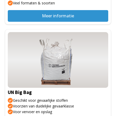
Veel formaten & soorten
productpagina
Meer informatie
Dit
product
heeft
meerdere
variaties.
Deze
optie
kan
gekozen
UN Big Bag
worden
op
Geschikt voor gevaarlijke stoffen
de
Voorzien van duidelijke gevaarklasse
Voor vervoer en opslag
productpagina