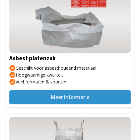
Asbest platenzak
Geschikt voor asbesthoudend materiaal
Hoogwaardige kwaliteit
Veel formaten & soorten
Meer informatie
Dit
product
heeft