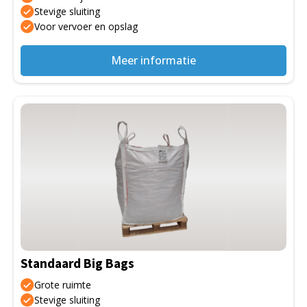
de
Stevige sluiting
Voor vervoer en opslag
productpagina
Meer informatie
Dit
product
heeft
meerdere
variaties.
Deze
optie
kan
gekozen
Standaard Big Bags
worden
op
Grote ruimte
de
Stevige sluiting