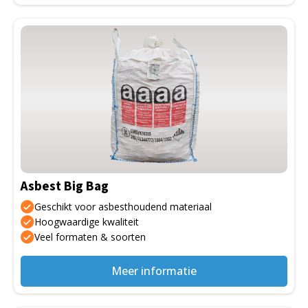
Dit
product
heeft
meerdere
variaties.
Deze
optie
kan
gekozen
Asbest Big Bag
worden
op
Geschikt voor asbesthoudend materiaal
de
Hoogwaardige kwaliteit
Veel formaten & soorten
productpagina
Meer informatie