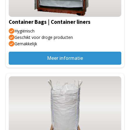
Container Bags | Container liners
Hygiënisch
Geschikt voor droge producten
Gemakkelijk
Meer informatie
Dit
product
heeft
meerdere
variaties.
Deze
optie