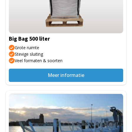
variaties.
Deze
optie
kan
gekozen
Big Bag 500 liter
worden
op
Grote ruimte
de
Stevige sluiting
Veel formaten & soorten
productpagina
Meer informatie
Dit
product
heeft
meerdere
variaties.