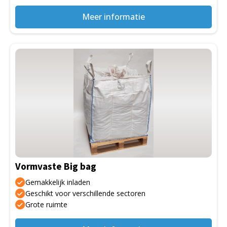
Meer informatie
Dit
product
heeft
meerdere
variaties.
Deze
optie
kan
gekozen
Vormvaste Big bag
worden
op
Gemakkelijk inladen
de
Geschikt voor verschillende sectoren
Grote ruimte
productpagina