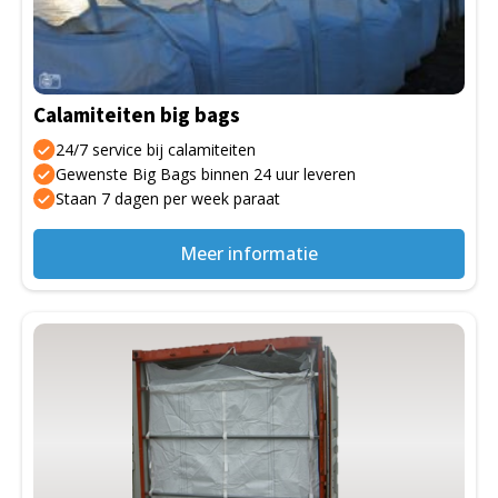
Deze
optie
kan
gekozen
Calamiteiten big bags
worden
op
24/7 service bij calamiteiten
de
Gewenste Big Bags binnen 24 uur leveren
Staan 7 dagen per week paraat
productpagina
Meer informatie