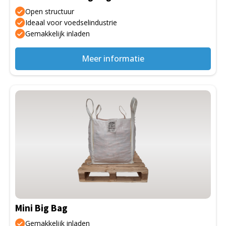
op
Open structuur
de
Ideaal voor voedselindustrie
Gemakkelijk inladen
productpagina
Meer informatie
Dit
product
heeft
meerdere
variaties.
Deze
optie
kan
gekozen
Mini Big Bag
worden
op
Gemakkelijk inladen