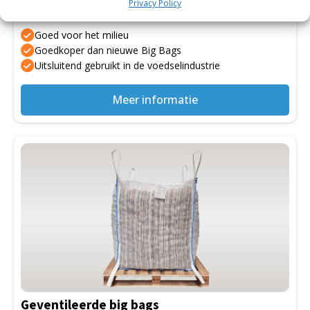
Privacy Policy
Gebruikte Big Bags
Goed voor het milieu
Goedkoper dan nieuwe Big Bags
Uitsluitend gebruikt in de voedselindustrie
Meer informatie
Dit
product
heeft
meerdere
variaties.
Deze
optie
kan
gekozen
Geventileerde big bags
worden