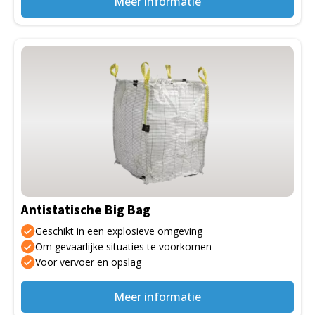
Meer informatie
Dit
product
heeft
meerdere
variaties.
Deze
optie
kan
gekozen
Antistatische Big Bag
worden
op
Geschikt in een explosieve omgeving
de
Om gevaarlijke situaties te voorkomen
Voor vervoer en opslag
productpagina
Meer informatie