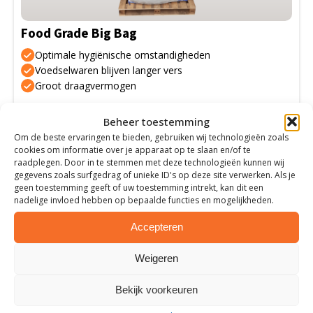
kan
gekozen
Food Grade Big Bag
worden
op
Optimale hygiënische omstandigheden
de
Voedselwaren blijven langer vers
Groot draagvermogen
productpagina
Meer informatie
Beheer toestemming
Om de beste ervaringen te bieden, gebruiken wij technologieën zoals
cookies om informatie over je apparaat op te slaan en/of te
raadplegen. Door in te stemmen met deze technologieën kunnen wij
gegevens zoals surfgedrag of unieke ID's op deze site verwerken. Als je
geen toestemming geeft of uw toestemming intrekt, kan dit een
nadelige invloed hebben op bepaalde functies en mogelijkheden.
Accepteren
Weigeren
Bekijk voorkeuren