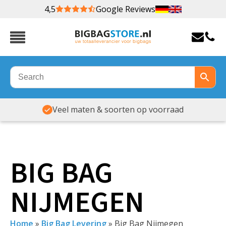
4,5
Google Reviews
Veel maten & soorten op voorraad
BIG BAG
NIJMEGEN
Home
»
Big Bag Levering
»
Big Bag Nijmegen