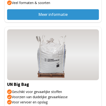
Veel formaten & soorten
productpagina
Meer informatie
Dit
product
heeft
meerdere
variaties.
Deze
optie
kan
gekozen
UN Big Bag
worden
op
Geschikt voor gevaarlijke stoffen
de
Voorzien van duidelijke gevaarklasse
Voor vervoer en opslag
productpagina