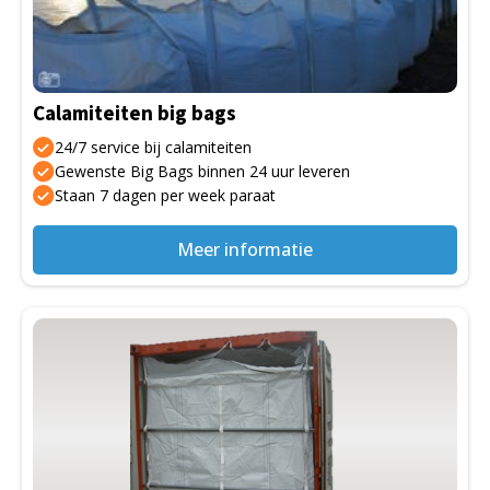
Deze
optie
kan
gekozen
Calamiteiten big bags
worden
op
24/7 service bij calamiteiten
de
Gewenste Big Bags binnen 24 uur leveren
Staan 7 dagen per week paraat
productpagina
Meer informatie