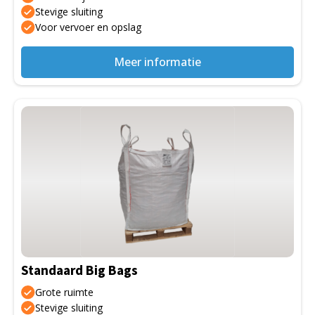
de
Stevige sluiting
Voor vervoer en opslag
productpagina
Meer informatie
Dit
product
heeft
meerdere
variaties.
Deze
optie
kan
gekozen
Standaard Big Bags
worden
op
Grote ruimte
de
Stevige sluiting