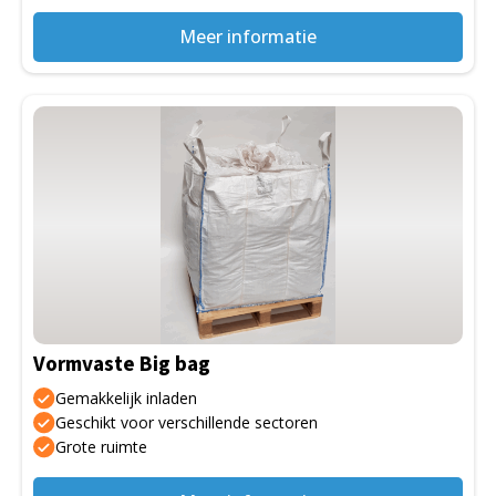
Meer informatie
Dit
product
heeft
meerdere
variaties.
Deze
optie
kan
gekozen
Vormvaste Big bag
worden
op
Gemakkelijk inladen
de
Geschikt voor verschillende sectoren
Grote ruimte
productpagina