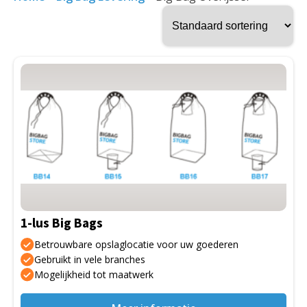
Dit
product
heeft
meerdere
variaties.
Deze
optie
kan
gekozen
1-lus Big Bags
worden
op
Betrouwbare opslaglocatie voor uw goederen
de
Gebruikt in vele branches
Mogelijkheid tot maatwerk
productpagina