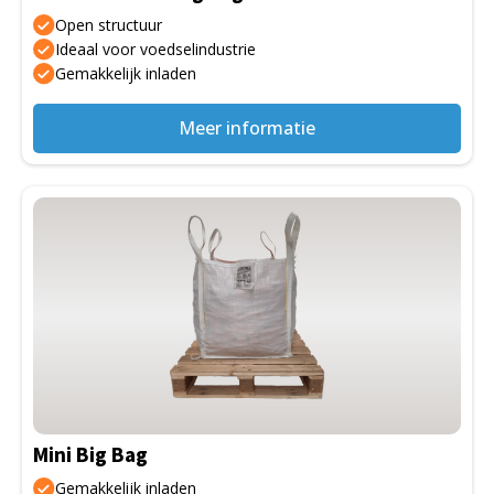
op
Open structuur
de
Ideaal voor voedselindustrie
Gemakkelijk inladen
productpagina
Meer informatie
Dit
product
heeft
meerdere
variaties.
Deze
optie
kan
gekozen
Mini Big Bag
worden
op
Gemakkelijk inladen