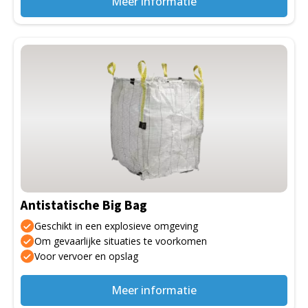
Meer informatie
Dit
product
heeft
meerdere
variaties.
Deze
optie
kan
gekozen
Antistatische Big Bag
worden
op
Geschikt in een explosieve omgeving
de
Om gevaarlijke situaties te voorkomen
Voor vervoer en opslag
productpagina
Meer informatie