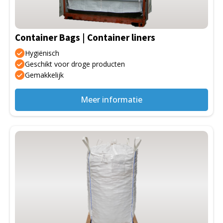
Container Bags | Container liners
Hygiënisch
Geschikt voor droge producten
Gemakkelijk
Meer informatie
Dit
product
heeft
meerdere
variaties.
Deze
optie