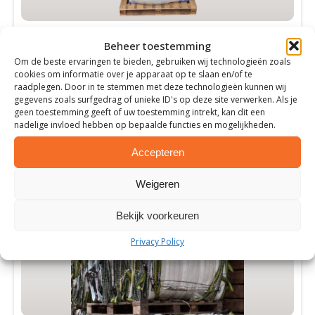
kan
gekozen
Food Grade Big Bag
worden
Beheer toestemming
op
Optimale hygiënische omstandigheden
Om de beste ervaringen te bieden, gebruiken wij technologieën zoals
de
Voedselwaren blijven langer vers
cookies om informatie over je apparaat op te slaan en/of te
Groot draagvermogen
productpagina
raadplegen. Door in te stemmen met deze technologieën kunnen wij
gegevens zoals surfgedrag of unieke ID's op deze site verwerken. Als je
geen toestemming geeft of uw toestemming intrekt, kan dit een
Meer informatie
nadelige invloed hebben op bepaalde functies en mogelijkheden.
Accepteren
Weigeren
Bekijk voorkeuren
Privacy Policy