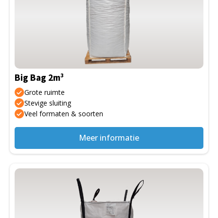
meerdere
variaties.
Deze
optie
kan
gekozen
Big Bag 2m³
worden
op
Grote ruimte
de
Stevige sluiting
Veel formaten & soorten
productpagina
Meer informatie
Dit
product
heeft
meerdere