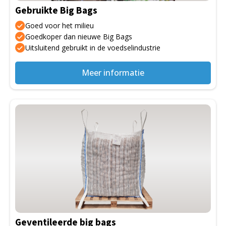
Gebruikte Big Bags
Goed voor het milieu
Goedkoper dan nieuwe Big Bags
Uitsluitend gebruikt in de voedselindustrie
Meer informatie
Dit
product
heeft
meerdere
variaties.
Deze
optie
kan
gekozen
Geventileerde big bags
worden