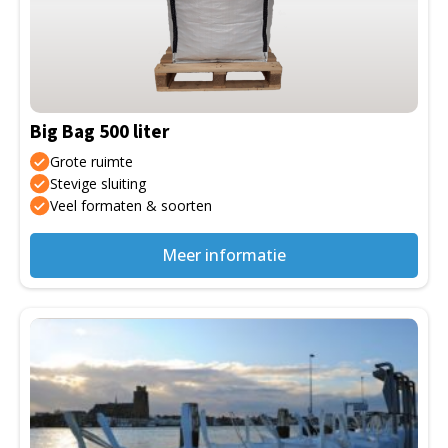
variaties.
Deze
optie
kan
gekozen
Big Bag 500 liter
worden
op
Grote ruimte
de
Stevige sluiting
Veel formaten & soorten
productpagina
Meer informatie
Dit
product
heeft
meerdere
variaties.