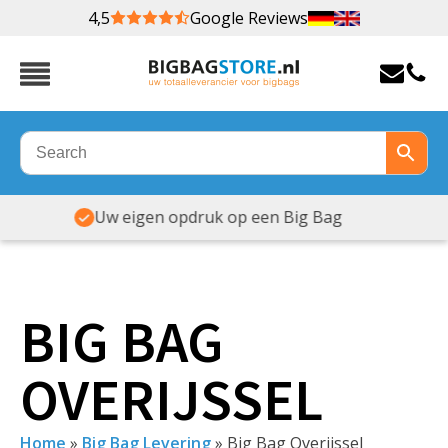
4,5
Google Reviews
Veel maten & soorten op voorraad
BIG BAG
OVERIJSSEL
Home
»
Big Bag Levering
»
Big Bag Overijssel