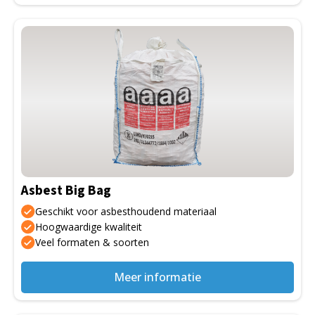
Dit
product
heeft
meerdere
variaties.
Deze
optie
kan
gekozen
Asbest Big Bag
worden
op
Geschikt voor asbesthoudend materiaal
de
Hoogwaardige kwaliteit
Veel formaten & soorten
productpagina
Meer informatie