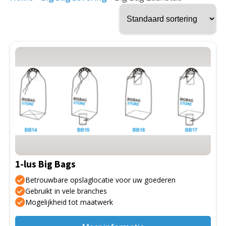
Dit
product
heeft
meerdere
variaties.
Deze
optie
kan
gekozen
1-lus Big Bags
worden
op
Betrouwbare opslaglocatie voor uw goederen
de
Gebruikt in vele branches
Mogelijkheid tot maatwerk
productpagina