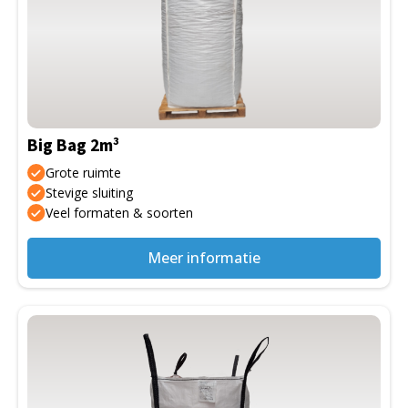
meerdere
variaties.
Deze
optie
kan
gekozen
Big Bag 2m³
worden
op
Grote ruimte
de
Stevige sluiting
Veel formaten & soorten
productpagina
Meer informatie
Dit
product
heeft
meerdere