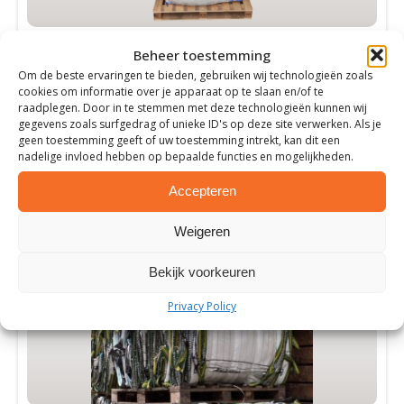
kan
gekozen
Food Grade Big Bag
worden
Beheer toestemming
op
Optimale hygiënische omstandigheden
Om de beste ervaringen te bieden, gebruiken wij technologieën zoals
de
Voedselwaren blijven langer vers
cookies om informatie over je apparaat op te slaan en/of te
raadplegen. Door in te stemmen met deze technologieën kunnen wij
Groot draagvermogen
productpagina
gegevens zoals surfgedrag of unieke ID's op deze site verwerken. Als je
geen toestemming geeft of uw toestemming intrekt, kan dit een
Meer informatie
nadelige invloed hebben op bepaalde functies en mogelijkheden.
Accepteren
Weigeren
Bekijk voorkeuren
Privacy Policy