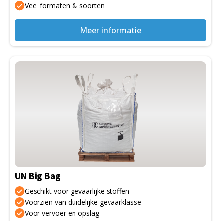
Veel formaten & soorten
productpagina
Meer informatie
Dit
product
heeft
meerdere
variaties.
Deze
optie
kan
gekozen
UN Big Bag
worden
op
Geschikt voor gevaarlijke stoffen
de
Voorzien van duidelijke gevaarklasse
Voor vervoer en opslag
productpagina