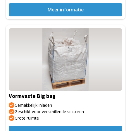
Meer informatie
Dit
product
heeft
meerdere
variaties.
Deze
optie
kan
gekozen
Vormvaste Big bag
worden
op
Gemakkelijk inladen
de
Geschikt voor verschillende sectoren
Grote ruimte
productpagina