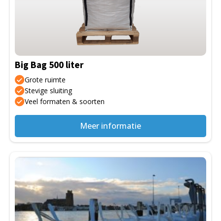
variaties.
Deze
optie
kan
gekozen
Big Bag 500 liter
worden
op
Grote ruimte
de
Stevige sluiting
Veel formaten & soorten
productpagina
Meer informatie
Dit
product
heeft
meerdere
variaties.