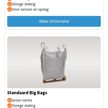
de
Stevige sluiting
Voor vervoer en opslag
productpagina
Meer informatie
Dit
product
heeft
meerdere
variaties.
Deze
optie
kan
gekozen
Standaard Big Bags
worden
op
Grote ruimte
de
Stevige sluiting