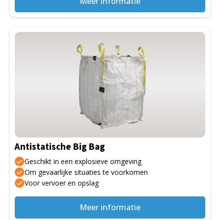
Meer informatie
Dit
product
heeft
meerdere
variaties.
Deze
optie
kan
gekozen
Antistatische Big Bag
worden
op
Geschikt in een explosieve omgeving
de
Om gevaarlijke situaties te voorkomen
Voor vervoer en opslag
productpagina
Meer informatie