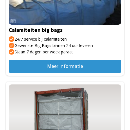
Deze
optie
kan
gekozen
Calamiteiten big bags
worden
op
24/7 service bij calamiteiten
de
Gewenste Big Bags binnen 24 uur leveren
Staan 7 dagen per week paraat
productpagina
Meer informatie