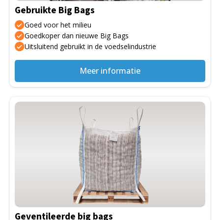
Gebruikte Big Bags
Goed voor het milieu
Goedkoper dan nieuwe Big Bags
Uitsluitend gebruikt in de voedselindustrie
Meer informatie
Dit
product
heeft
meerdere
variaties.
Deze
optie
kan
gekozen
Geventileerde big bags
worden