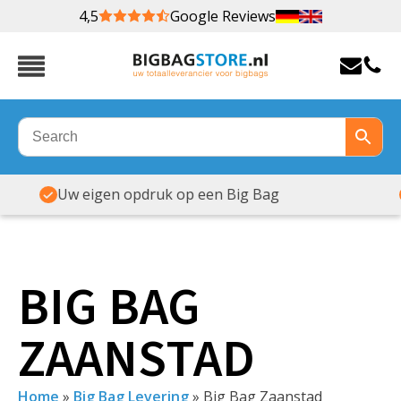
4,5
Google Reviews
Veel maten & soorten op voorraad
BIG BAG
ZAANSTAD
Home
»
Big Bag Levering
»
Big Bag Zaanstad