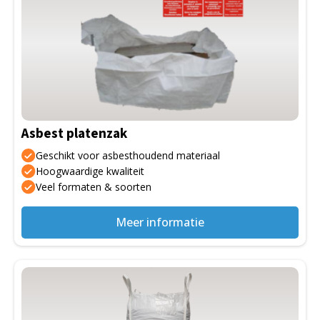
Asbest platenzak
Geschikt voor asbesthoudend materiaal
Hoogwaardige kwaliteit
Veel formaten & soorten
Meer informatie
Dit
product
heeft