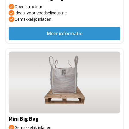
op
Open structuur
de
Ideaal voor voedselindustrie
Gemakkelijk inladen
productpagina
Meer informatie
Dit
product
heeft
meerdere
variaties.
Deze
optie
kan
gekozen
Mini Big Bag
worden
op
Gemakkelijk inladen