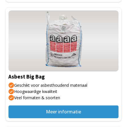
Dit
product
heeft
meerdere
variaties.
Deze
optie
kan
gekozen
Asbest Big Bag
worden
op
Geschikt voor asbesthoudend materiaal
de
Hoogwaardige kwaliteit
Veel formaten & soorten
productpagina
Meer informatie