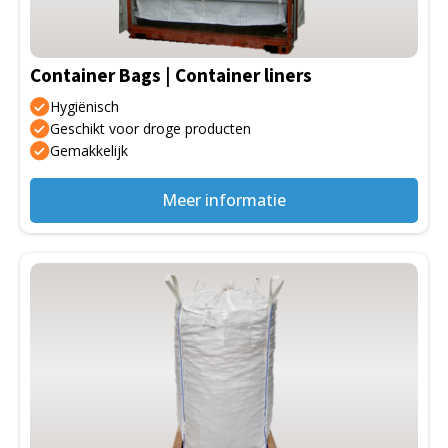
Container Bags | Container liners
Hygiënisch
Geschikt voor droge producten
Gemakkelijk
Meer informatie
Dit
product
heeft
meerdere
variaties.
Deze
optie