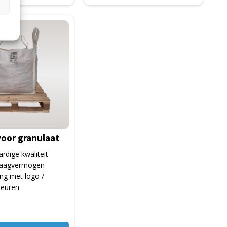
voor granulaat
dige kwaliteit
raagvermogen
ng met logo /
kleuren