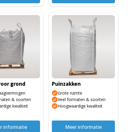
Dit
product
heeft
meerdere
variaties.
Deze
optie
kan
gekozen
voor grond
Puinzakken
worden
op
aagvermogen
Grote ruimte
de
maten & soorten
Veel formaten & soorten
dige kwaliteit
Hoogwaardige kwaliteit
productpagina
r informatie
Meer informatie