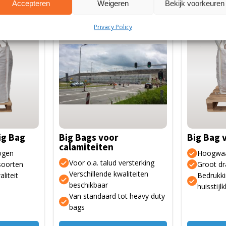
Accepteren
Weigeren
Bekijk voorkeuren
Privacy Policy
ig Bag
Big Bags voor
Big Bag 
calamiteiten
ogen
Hoogwaar
Voor o.a. talud versterking
soorten
Groot d
Verschillende kwaliteiten
liteit
Bedrukki
beschikbaar
huisstijl
Van standaard tot heavy duty
bags