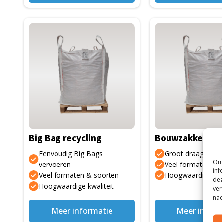
Big Bag recycling
Bouwzakken
Eenvoudig Big Bags
Groot draagverm
Om 
vervoeren
Veel formaten & 
inf
Veel formaten & soorten
Hoogwaardige kwa
dez
Hoogwaardige kwaliteit
ver
nad
Meer informatie
Meer inform