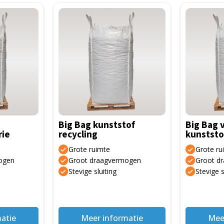
Big Bag kunststof
Big Bag 
rie
recycling
kunststo
Grote ruimte
Grote ru
ogen
Groot draagvermogen
Groot d
Stevige sluiting
Stevige s
atie
Meer informatie
Mee