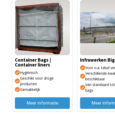
Dit
product
heeft
meerdere
variaties.
Deze
optie
kan
gekozen
Container Bags |
Infrawerken Big
worden
Container liners
op
Voor o.a. talud ve
Hygiënisch
de
Verschillende kwal
Geschikt voor droge
beschikbaar
productpagina
producten
Van standaard tot
Gemakkelijk
bags
Meer informatie
Meer inform