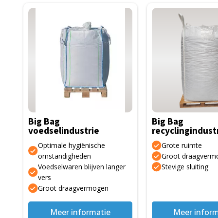
Dit
Dit
product
product
heeft
heeft
meerdere
meerdere
variaties.
variaties.
Deze
Deze
optie
optie
kan
kan
gekozen
gekozen
Big Bag
Big Bag
worden
worden
voedselindustrie
recyclingindust
op
op
Optimale hygiënische
Grote ruimte
de
de
omstandigheden
Groot draagverm
productpagina
productpagina
Voedselwaren blijven langer
Stevige sluiting
vers
Groot draagvermogen
Meer informatie
Meer inform