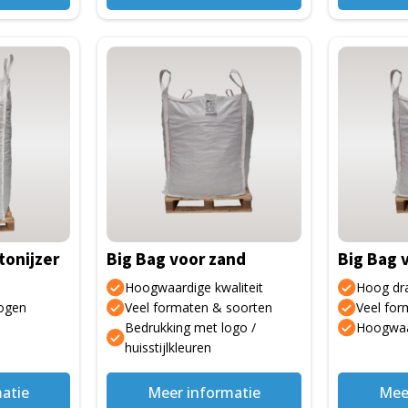
tonijzer
Big Bag voor zand
Big Bag 
Hoogwaardige kwaliteit
Hoog dr
ogen
Veel formaten & soorten
Veel for
Bedrukking met logo /
Hoogwaar
huisstijlkleuren
atie
Meer informatie
Mee