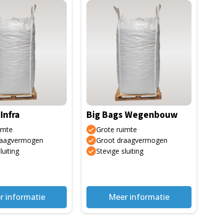
Dit
product
heeft
meerdere
variaties.
Deze
optie
kan
gekozen
Infra
Big Bags Wegenbouw
worden
op
imte
Grote ruimte
de
raagvermogen
Groot draagvermogen
luiting
Stevige sluiting
gina
productpagina
r informatie
Meer informatie