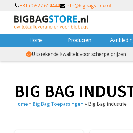
+31 (0)527 614444
info@bigbagstore.nl
Home
Producten
Aanbiedi
Uitstekende kwaliteit voor scherpe prijzen
BIG BAG INDUS
Home
»
Big Bag Toepassingen
»
Big Bag industrie