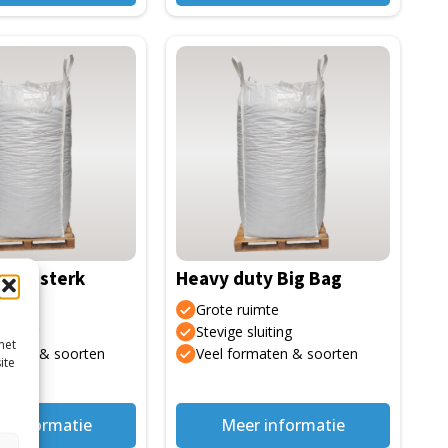
Dit
product
heeft
meerdere
variaties.
Deze
optie
kan
gekozen
xtra sterk
Heavy duty Big Bag
worden
op
imte
Grote ruimte
de
luiting
Stevige sluiting
met
maten & soorten
Veel formaten & soorten
gina
productpagina
ite
r informatie
Meer informatie