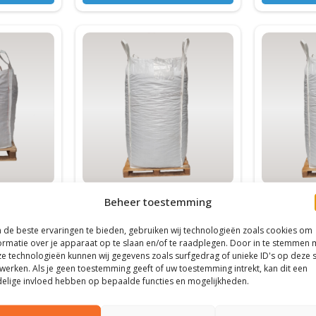
Dit
Dit
product
product
heeft
heeft
meerdere
meerdere
variaties.
variaties.
Deze
Deze
optie
optie
kan
kan
gekozen
gekozen
Big Bags straalstof
Big Bag e
worden
worden
Beheer toestemming
op
op
ogen
Grote ruimte
Grote ru
de beste ervaringen te bieden, gebruiken wij technologieën zoals cookies om
de
de
soorten
Stevige sluiting
Stevige s
ormatie over je apparaat op te slaan en/of te raadplegen. Door in te stemmen 
liteit
Veel formaten
Veel for
productpagina
productpa
e technologieën kunnen wij gegevens zoals surfgedrag of unieke ID's op deze s
werken. Als je geen toestemming geeft of uw toestemming intrekt, kan dit een
elige invloed hebben op bepaalde functies en mogelijkheden.
atie
Meer informatie
Mee