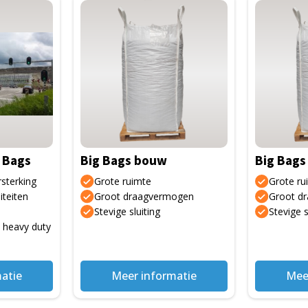
Dit
Dit
product
product
heeft
heeft
meerdere
meerdere
variaties.
variaties.
Deze
Deze
optie
optie
kan
kan
gekozen
gekozen
 Bags
Big Bags bouw
Big Bags 
worden
worden
op
op
rsterking
Grote ruimte
Grote ru
de
de
iteiten
Groot draagvermogen
Groot d
Stevige sluiting
Stevige s
productpagina
productpa
 heavy duty
atie
Meer informatie
Mee